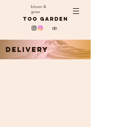
​bloom &
grow
​too garden
​DELIVERY